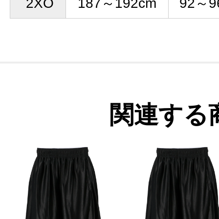
2XO
187～192cm
92～9
関連する