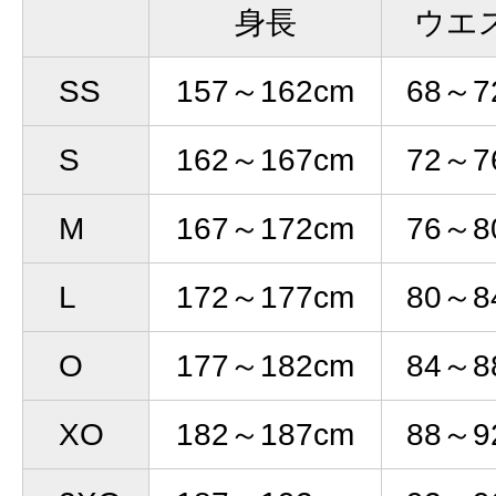
身長
ウエ
SS
157～162cm
68～7
S
162～167cm
72～7
M
167～172cm
76～8
L
172～177cm
80～8
O
177～182cm
84～8
XO
182～187cm
88～9