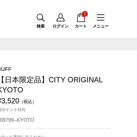
0
検索
ログイン
カート
メニュー
BUFF
【日本限定品】CITY ORIGINAL
KYOTO
¥3,520
（税込）
32ポイント付与
409799--KYOTO