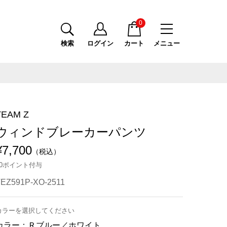
0
検索
ログイン
カート
メニュー
TEAM Z
ウィンドブレーカーパンツ
¥7,700
（税込）
70ポイント付与
TEZ591P-XO-2511
カラーを選択してください
カラー：
Ｒブルー／ホワイト