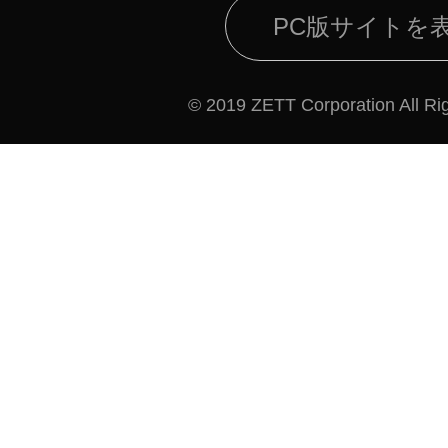
PC版サイトを
© 2019 ZETT Corporation All Ri