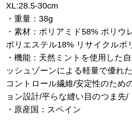
XL:28.5-30cm
重量
：
38g
素材
：
ポリアミド58% ポリウ
ポリエステル18% リサイクルポ
機能
：
天然ミントを使用した自
ッシュゾーンによる軽量で優れた
コントロール繊維/安定性のため
ョン設計/平らな縫い目のつま先/
原産国
：
スペイン