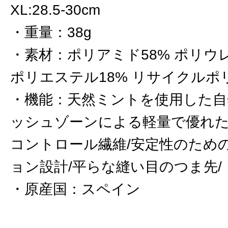
XL:28.5-30cm
重量
：
38g
素材
：
ポリアミド58% ポリウ
ポリエステル18% リサイクルポ
機能
：
天然ミントを使用した自
ッシュゾーンによる軽量で優れた
コントロール繊維/安定性のため
ョン設計/平らな縫い目のつま先/
原産国
：
スペイン