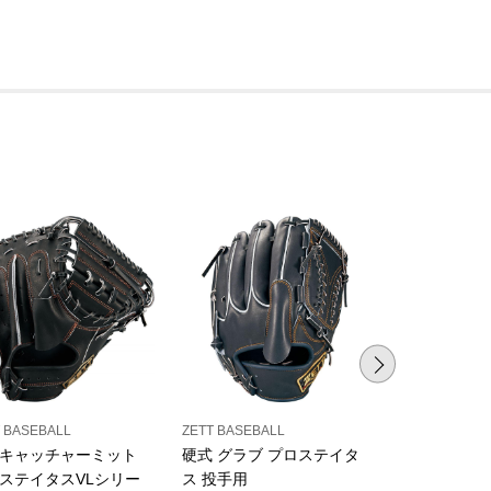
 BASEBALL
ZETT BASEBALL
ZETT BASEBAL
キャッチャーミット
硬式 グラブ プロステイタ
硬式 グラブ
ステイタスVLシリー
ス 投手用
ス 二塁手・