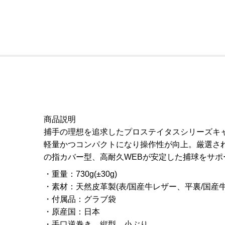
商品説明
捕手の理想を追求したプロステイタスシリーズキ
軽量かつコンパクトになり操作性が向上。厳選さ
の指カバー型、高耐久WEBが安定した捕球をサポ
重量
：
730g(±30g)
素材
：
天然皮革製(表/国産牛レザー、平裏/国産
付属品
：
グラブ袋
原産国
：
日本
手口逆巻き、縦型、小ぶり