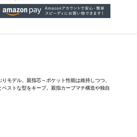
ぶりモデル。親指芯～ポケット性能は維持しつつ、
とベストな型をキープ。親指カーブマチ構造や独自