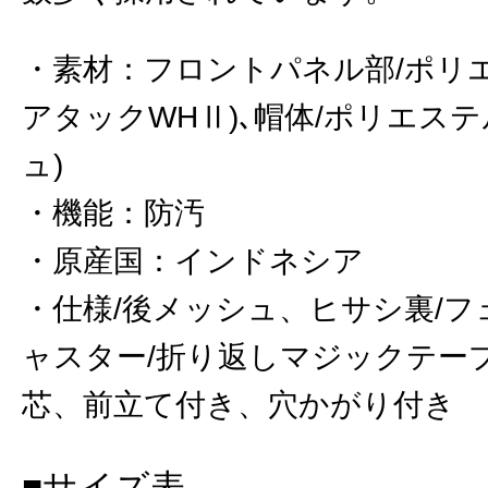
素材
：
フロントパネル部/ポリエ
アタックWHⅡ)､帽体/ポリエステ
ュ)
機能
：
防汚
原産国
：
インドネシア
仕様/後メッシュ、ヒサシ裏/フ
ャスター/折り返しマジックテー
芯、前立て付き、穴かがり付き
■サイズ表