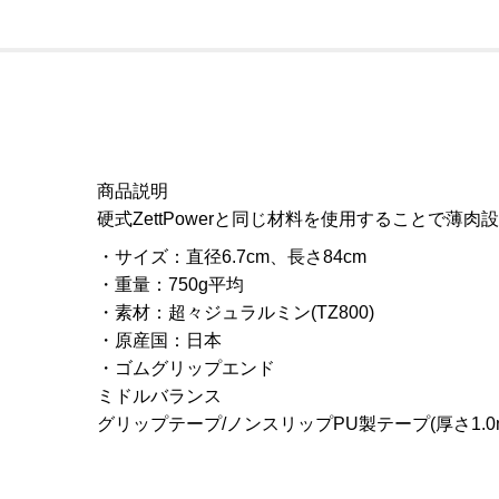
商品説明
硬式ZettPowerと同じ材料を使用することで薄肉設計
サイズ
：
直径6.7cm、長さ84cm
重量
：
750g平均
素材
：
超々ジュラルミン(TZ800)
原産国
：
日本
ゴムグリップエンド
ミドルバランス
グリップテープ/ノンスリップPU製テープ(厚さ1.0mm