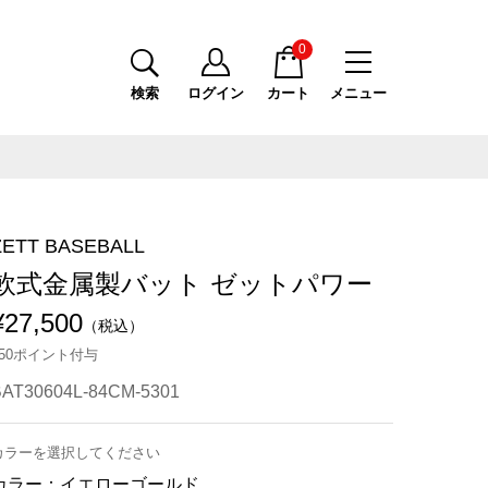
0
検索
ログイン
カート
メニュー
ZETT BASEBALL
軟式金属製バット ゼットパワー
¥27,500
（税込）
250ポイント付与
BAT30604L-84CM-5301
カラーを選択してください
カラー：
イエローゴールド