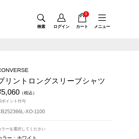
0
検索
ログイン
カート
メニュー
CONVERSE
プリントロングスリーブシャツ
¥5,060
（税込）
46ポイント付与
CB252366L-XO-1100
カラーを選択してください
カラー：
ホワイト