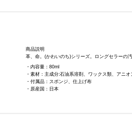
商品説明
革、命。(かわいのち)シリーズ。ロングセラーの
内容量
：
80ml
素材
：
主成分:石油系溶剤、ワックス類、アニオ
付属品
：
スポンジ、仕上げ布
原産国
：
日本