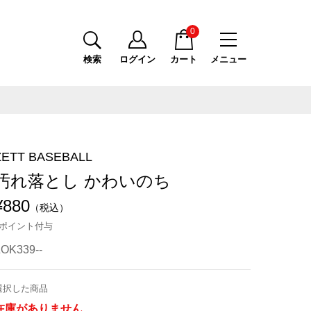
0
検索
ログイン
カート
メニュー
ZETT BASEBALL
汚れ落とし かわいのち
¥880
（税込）
8ポイント付与
OK339--
選択した商品
在庫がありません