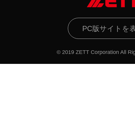
PC版サイトを
© 2019 ZETT Corporation All Ri