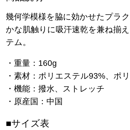
幾何学模様を脇に効かせたプラ
かな肌触りに吸汗速乾を兼ね揃
テム。
重量
：
160g
素材
：
ポリエステル93%、ポリ
機能
：
撥水、ストレッチ
原産国
：
中国
■サイズ表