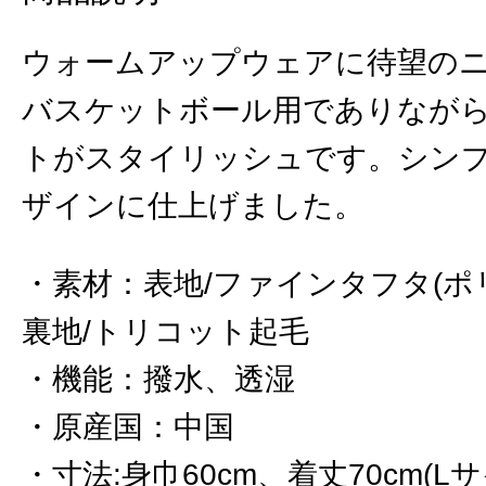
ウォームアップウェアに待望の
バスケットボール用でありなが
トがスタイリッシュです。シン
ザインに仕上げました。
素材
：
表地/ファインタフタ(ポ
裏地/トリコット起毛
機能
：
撥水、透湿
原産国
：
中国
寸法:身巾60cm、着丈70cm(Lサ