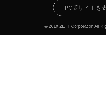
PC版サイトを
© 2019 ZETT Corporation All Ri