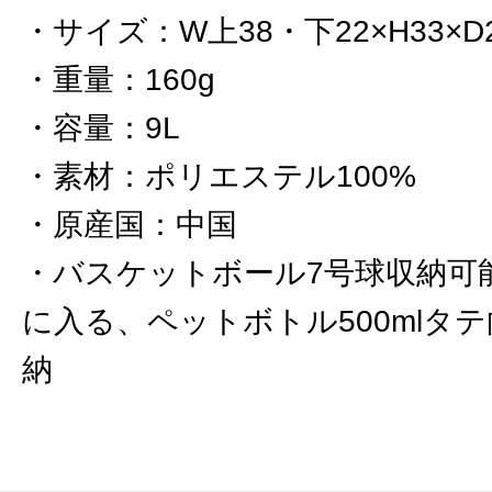
サイズ
：
W上38・下22×H33×D
重量
：
160g
容量
：
9L
素材
：
ポリエステル100%
原産国
：
中国
バスケットボール7号球収納可
に入る、ペットボトル500mlタ
納